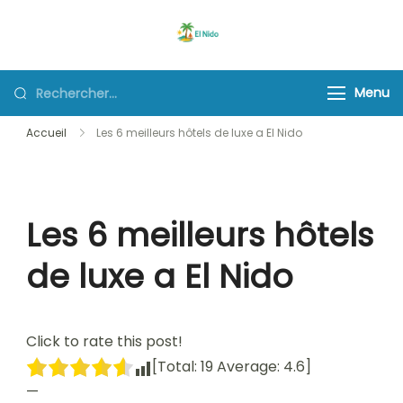
Skip
to
El Nido
content
Rechercher :
Menu
Accueil
Les 6 meilleurs hôtels de luxe a El Nido
Les 6 meilleurs hôtels
de luxe a El Nido
Click to rate this post!
[Total:
19
Average:
4.6
]
—